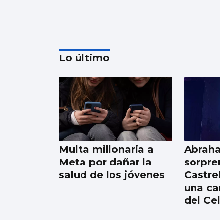
Lo último
UNIVERSIDAD
La UVigo mejoró en
2025 en la mayoría
de rankings
Multa millonaria a
Abrah
internacionales
Meta por dañar la
sorpre
salud de los jóvenes
Castre
una ca
del Ce