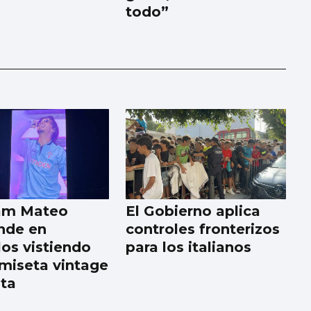
todo”
am Mateo
El Gobierno aplica
nde en
controles fronterizos
los vistiendo
para los italianos
miseta vintage
lta