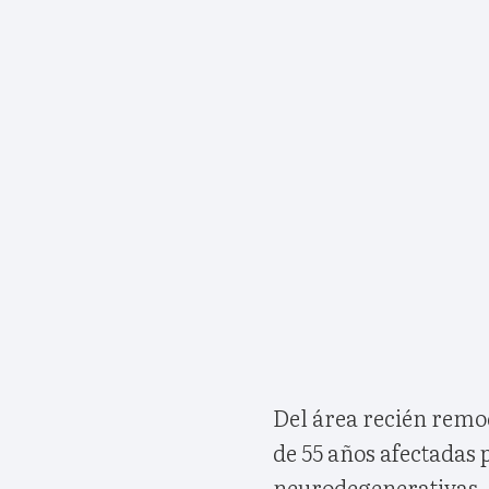
Del área recién remo
de 55 años afectadas p
neurodegenerativas. E