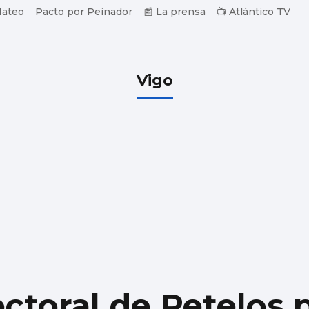
Mateo
Pacto por Peinador
📰 La prensa
📺 Atlántico TV
Vigo
ectoral de Petelos 