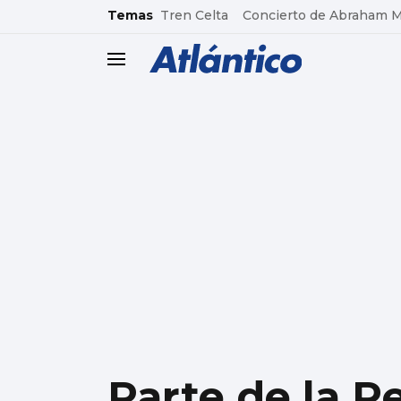
common.go-to-content
Temas
Tren Celta
Concierto de Abraham 
header.menu.open
Parte de la R