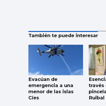
También te puede interesar
Evacúan de
Esencia
emergencia a una
través 
menor de las islas
pincel
Cíes
Ruibal