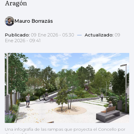
Aragón
Mauro Borrazás
Publicado:
09 Ene 2026 - 05:30
—
Actualizado:
09
Ene 2026 - 09:41
Una infografía de las rampas que proyecta el Concello por