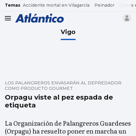
common.go-to-content
Temas
Accidente mortal en Vilagarcía
Peinador
Clases 
header.menu.open
Vigo
LOS PALANGREROS ENVASARÁN AL DEPREDADOR
COMO PRODUCTO GOURMET
Orpagu viste al pez espada de
etiqueta
La Organización de Palangreros Guardeses
(Orpagu) ha resuelto poner en marcha un