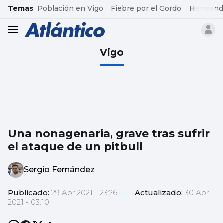
common.go-to-content
Temas
Población en Vigo
Fiebre por el Gordo
Hermand
header.menu.open
Vigo
Una nonagenaria, grave tras sufrir
el ataque de un pitbull
Sergio Fernández
Publicado:
29 Abr 2021 - 23:26
—
Actualizado:
30 Abr
2021 - 03:10