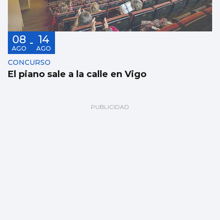
08
14
-
AGO
AGO
CONCURSO
El piano sale a la calle en Vigo
Al menos seis muertos y una quincena de