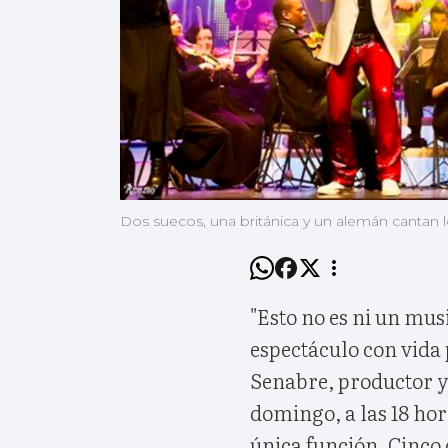
Dos suecos, una británica y un alemán cantan
"Esto no es ni un musi
espectáculo con vida 
Senabre, productor y
domingo, a las 18 hor
única función. Cinco