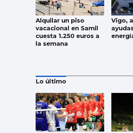
Alquilar un piso
Vigo, 
vacacional en Samil
ayudas
cuesta 1.250 euros a
energí
la semana
Lo último
SANIDAD
Pacientes de Vigo
participan en un
estudio sobre