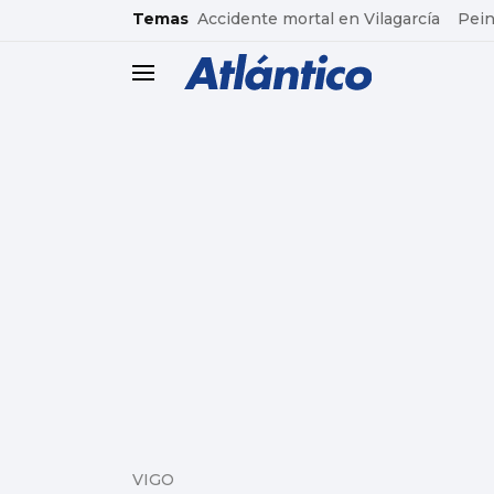
common.go-to-content
Temas
Accidente mortal en Vilagarcía
Pein
header.menu.open
VIGO