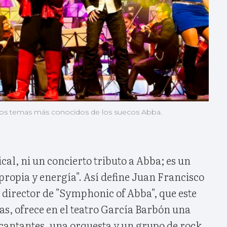
 los temas más conocidos de los suecos Abba.
cal, ni un concierto tributo a Abba; es un
propia y energía". Así define Juan Francisco
 director de "Symphonic of Abba", que este
as, ofrece en el teatro García Barbón una
 cantantes, una orquesta y un grupo de rock