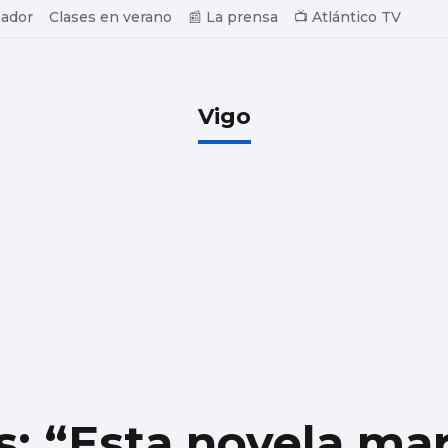
ador
Clases en verano
📰 La prensa
📺 Atlántico TV
Vigo
s: “Esta novela ma