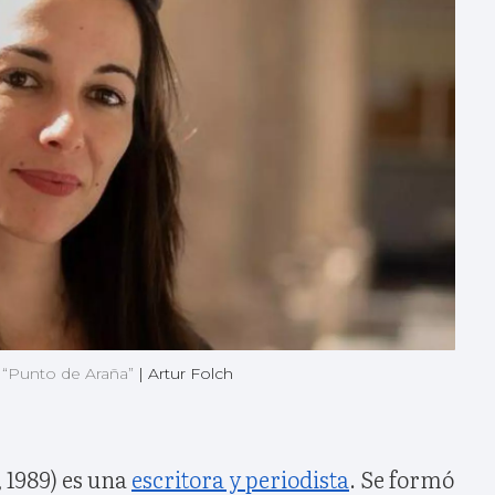
a “Punto de Araña”
|
Artur Folch
 1989) es una
escritora y periodista
. Se formó