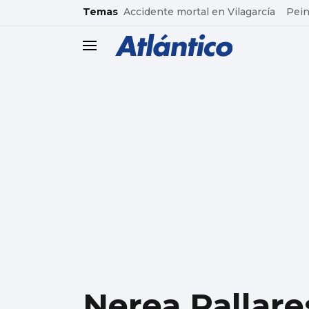
common.go-to-content
Temas
Accidente mortal en Vilagarcía
Pein
header.menu.open
Nerea Pallare