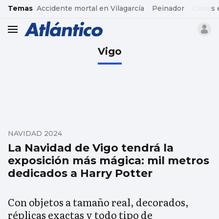
common.go-to-content
Temas
Accidente mortal en Vilagarcía
Peinador
Clases 
header.menu.open
Vigo
NAVIDAD 2024
La Navidad de Vigo tendrá la
exposición más mágica: mil metros
dedicados a Harry Potter
Con objetos a tamaño real, decorados,
réplicas exactas y todo tipo de