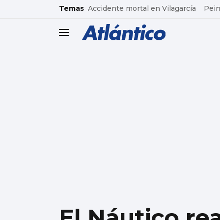
common.go-to-content
Temas
Accidente mortal en Vilagarcía
Pein
header.menu.open
El Náutico re