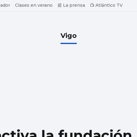
ador
Clases en verano
📰 La prensa
📺 Atlántico TV
Vigo
activa la fundación