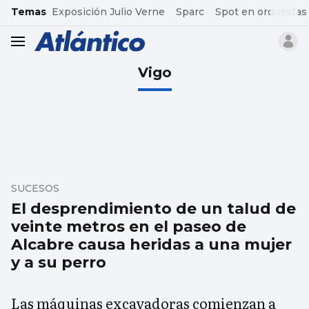
common.go-to-content
Temas
Exposición Julio Verne
Sparc
Spot en orquestas
header.menu.open
Vigo
SUCESOS
El desprendimiento de un talud de
veinte metros en el paseo de
Alcabre causa heridas a una mujer
y a su perro
Las máquinas excavadoras comienzan a