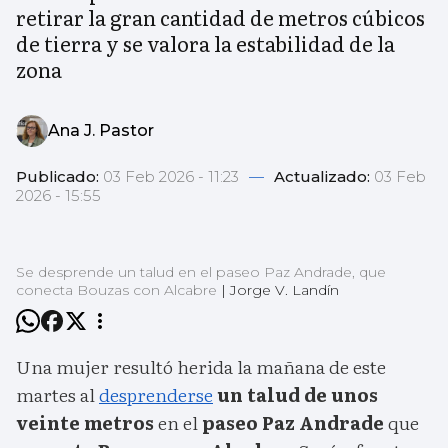
retirar la gran cantidad de metros cúbicos
de tierra y se valora la estabilidad de la
zona
Ana J. Pastor
Publicado:
03 Feb 2026 - 11:23
—
Actualizado:
03 Feb
2026 - 15:55
Se desprende un talud en el paseo Paz Andrade, que
conecta Bouzas con Alcabre
|
Jorge V. Landín
Una mujer resultó herida la mañana de este
martes al
desprenderse
un talud de unos
veinte metros
en el
paseo Paz Andrade
que