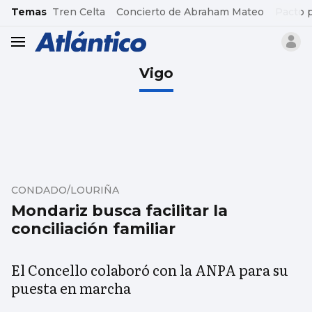
common.go-to-content
Temas
Tren Celta
Concierto de Abraham Mateo
Pacto 
header.menu.open
Vigo
CONDADO/LOURIÑA
Mondariz busca facilitar la
conciliación familiar
El Concello colaboró con la ANPA para su
puesta en marcha