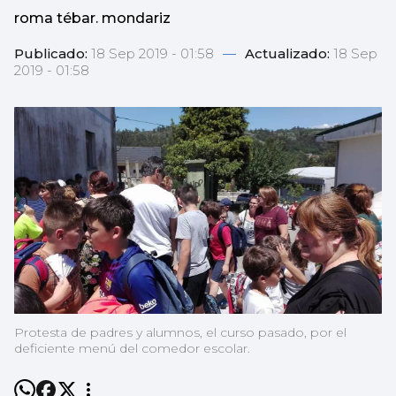
roma tébar. mondariz
Publicado:
18 Sep 2019 - 01:58
—
Actualizado:
18 Sep
2019 - 01:58
Protesta de padres y alumnos, el curso pasado, por el
deficiente menú del comedor escolar.