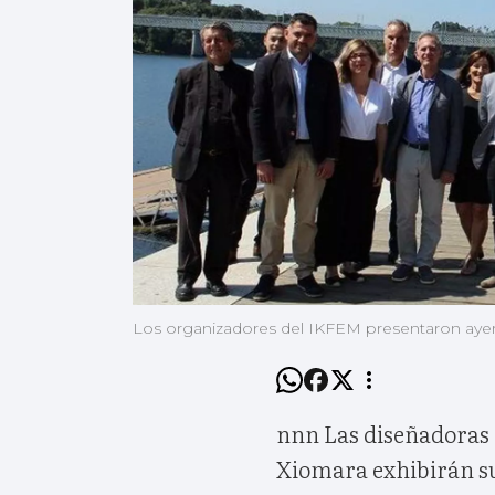
Los organizadores del IKFEM presentaron ayer 
nnn Las diseñadoras 
Xiomara exhibirán su