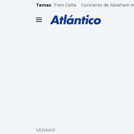
common.go-to-content
Temas
Tren Celta
Concierto de Abraham 
header.menu.open
VERANO