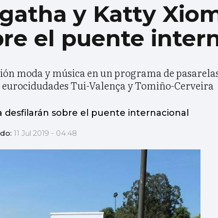
gatha y Katty Xio
bre el puente inter
ción moda y música en un programa de pasarelas y
la eurocidudades Tui-Valença y Tomiño-Cerveira
 desfilarán sobre el puente internacional
ado:
11 Jul 2019 - 04:48