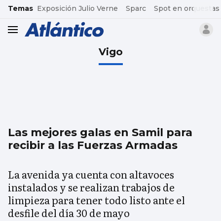
common.go-to-content
Temas
Exposición Julio Verne
Sparc
Spot en orquestas
header.menu.open
Vigo
Las mejores galas en Samil para
recibir a las Fuerzas Armadas
La avenida ya cuenta con altavoces
instalados y se realizan trabajos de
limpieza para tener todo listo ante el
desfile del día 30 de mayo