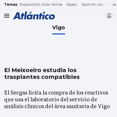
common.go-to-content
Temas
Exposición Julio Verne
Sparc
Spot en orquestas
header.menu.open
Vigo
El Meixoeiro estudia los
trasplantes compatibles
El Sergas licita la compra de los reactivos
que usa el laboratorio del servicio de
análisis clínicos del área sanitaria de Vigo