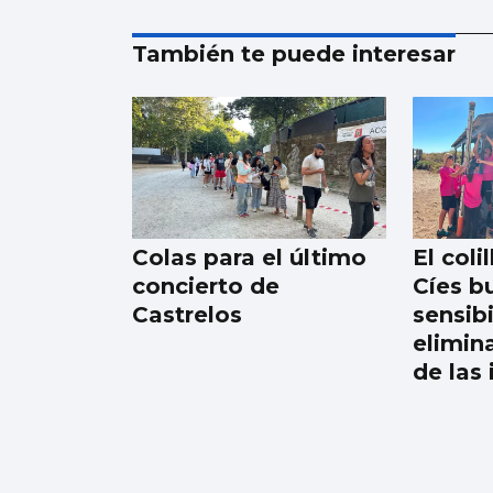
También te puede interesar
Colas para el último
El coli
concierto de
Cíes b
Castrelos
sensibi
elimina
de las 