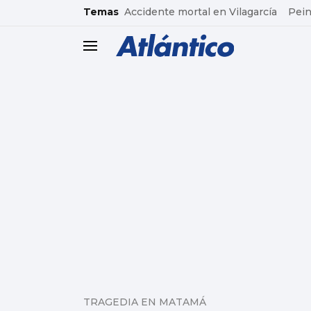
common.go-to-content
Temas
Accidente mortal en Vilagarcía
Pein
header.menu.open
TRAGEDIA EN MATAMÁ