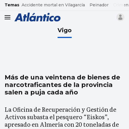
common.go-to-content
Temas
Accidente mortal en Vilagarcía
Peinador
Crimen
header.menu.open
Vigo
Más de una veintena de bienes de
narcotraficantes de la provincia
salen a puja cada año
La Oficina de Recuperación y Gestión de
Activos subasta el pesquero “Eiskos”,
apresado en Almería con 20 toneladas de