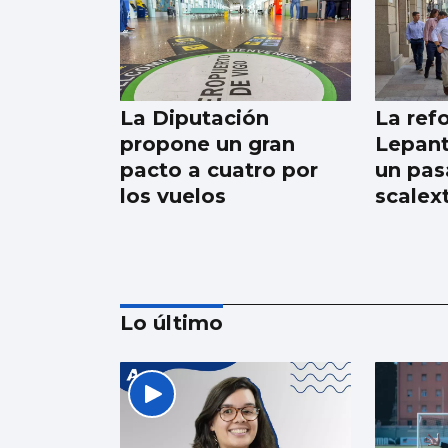
La Diputación
La ref
propone un gran
Lepant
pacto a cuatro por
un pas
los vuelos
scalext
Lo último
Luz verde definitiva
al vial de acceso para