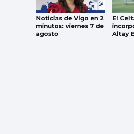
el CEIP Párroco Don
Camilo
Noticias de Vigo en 2
El Celt
minutos: viernes 7 de
incorp
agosto
Altay 
Un vertido
desconocido obliga a
cerrar la playa de O
Cocho