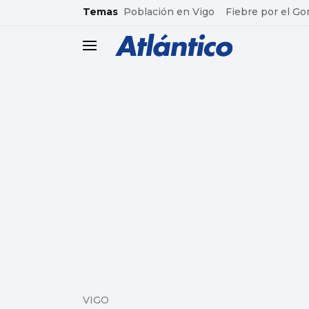
common.go-to-content
Temas
Población en Vigo
Fiebre por el Go
header.menu.open
VIGO