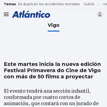
common.go-to-content
Temas
Se duplican los accidentes mortales
Subida de pr
header.menu.open
Vigo
Este martes inicia la nueva edición
Festival Primavera do Cine de Vigo
con más de 50 films a proyectar
El evento tendrá una sección infantil,
conformada por cuatro cortos de
animación, que contará con un jurado de