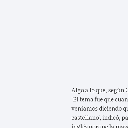
Algo a lo que, según 
'El tema fue que cua
veníamos diciendo qu
castellano', indicó, 
inglés porque la may