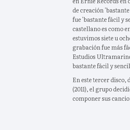
en Ernie Records en 
de creación 'bastant
fue 'bastante fácil y 
castellano es como e
estuvimos siete u och
grabación fue más fác
Estudios Ultramarinos
bastante fácil y sencil
En este tercer disco, 
(2011), el grupo deci
componer sus cancion