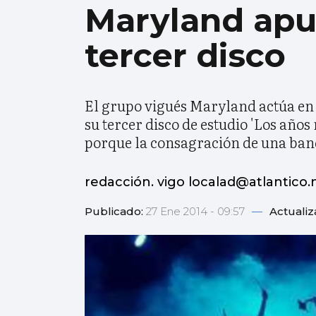
Maryland apue
tercer disco
El grupo vigués Maryland actúa en l
su tercer disco de estudio 'Los año
porque la consagración de una banda
redacción. vigo localad@atlantico.
Publicado:
27 Ene 2014 - 09:57
—
Actuali