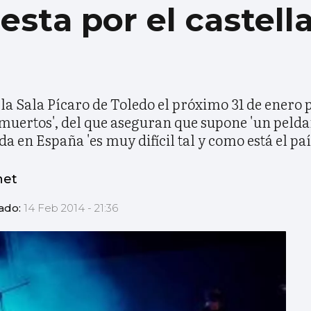
sta por el castell
a Sala Pícaro de Toledo el próximo 31 de enero p
s muertos', del que aseguran que supone 'un peld
 en España 'es muy difícil tal y como está el país
net
zado:
14 Feb 2014 - 21:36