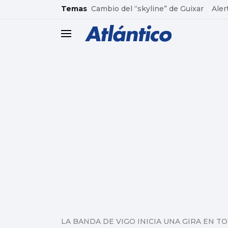
common.go-to-content
Temas
Cambio del “skyline” de Guixar
Aler
header.menu.open
LA BANDA DE VIGO INICIA UNA GIRA EN 