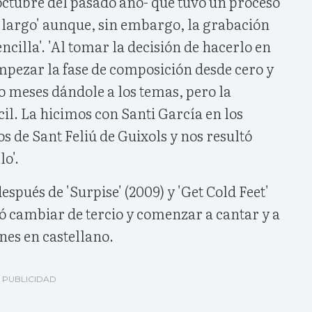
octubre del pasado año- que tuvo un proceso
e largo' aunque, sin embargo, la grabación
sencilla'. 'Al tomar la decisión de hacerlo en
mpezar la fase de composición desde cero y
o meses dándole a los temas, pero la
il. La hicimos con Santi García en los
 de Sant Feliú de Guixols y nos resultó
lo'.
después de 'Surpise' (2009) y 'Get Cold Feet'
dió cambiar de tercio y comenzar a cantar y a
es en castellano.