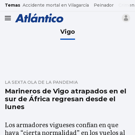
common.go-to-content
Temas
Accidente mortal en Vilagarcía
Peinador
Crimen
header.menu.open
Vigo
LA SEXTA OLA DE LA PANDEMIA
Marineros de Vigo atrapados en el
sur de África regresan desde el
lunes
Los armadores vigueses confían en que
haya “cierta normalidad” en los vuelos al