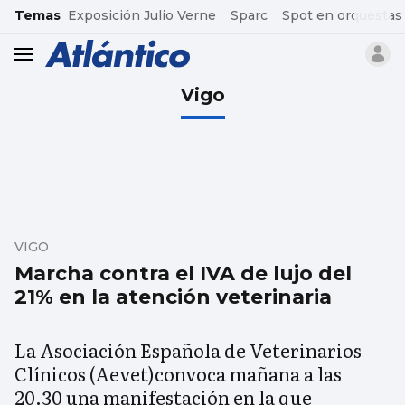
common.go-to-content
Temas
Exposición Julio Verne
Sparc
Spot en orquestas
header.menu.open
Vigo
VIGO
Marcha contra el IVA de lujo del
21% en la atención veterinaria
La Asociación Española de Veterinarios
Clínicos (Aevet)convoca mañana a las
20.30 una manifestación en la que