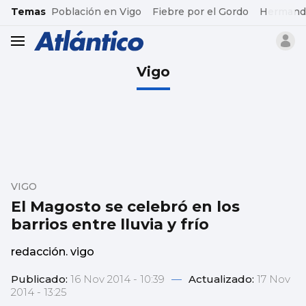
common.go-to-content
Temas
Población en Vigo
Fiebre por el Gordo
Hermand
header.menu.open
Vigo
VIGO
El Magosto se celebró en los
barrios entre lluvia y frío
redacción. vigo
Publicado:
16 Nov 2014 - 10:39
—
Actualizado:
17 Nov
2014 - 13:25