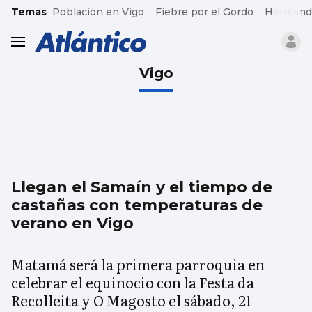
common.go-to-content
Temas
Población en Vigo
Fiebre por el Gordo
Hermand
header.menu.open
Vigo
Llegan el Samaín y el tiempo de
castañas con temperaturas de
verano en Vigo
Matamá será la primera parroquia en
celebrar el equinocio con la Festa da
Recolleita y O Magosto el sábado, 21