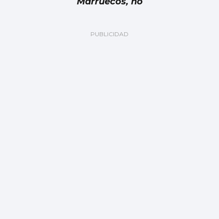
Marruecos, no
Luis Carlos de la Peña
Marruecos: ¿Fiable y responsable?