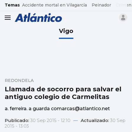
common.go-to-content
Temas
Accidente mortal en Vilagarcía
Peinador
Crimen
header.menu.open
Vigo
REDONDELA
Llamada de socorro para salvar el
antiguo colegio de Carmelitas
a. ferreira. a guarda comarcas@atlantico.net
Publicado:
30 Sep 2015 - 12:10
—
Actualizado:
30 Sep
2015 - 13:03