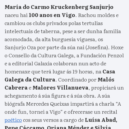
María do Carmo Kruckenberg Sanjurjo
naceu hai
100 anos en Vigo
. Rachou moldes e
cambiou os clubs privados polas tertulias
intelectuais de taberna, pese a ser dunha familia
acomodada, da alta burguesía viguesa, os
Sanjurjo Oza por parte da súa nai (Josefina). Hoxe
o Consello da Cultura Galega, a Fundación Penzol
e a editorial Galaxia colaboran nun acto de
homenaxe que terá lugar ás 19 horas, na
Casa
Galega da Cultura
. Coordinado por
Malós
Cabrera
e
Malores Villanueva
, propiciará un
achegamento á súa figura e á súa obra. A súa
biógrafa Mercedes Queixas impartirá a charla “A
onde fun, tornei a Vigo” e ofrecerase un recital
poético
cos seus versos a cargo de
Luísa Abad,
Pepe Cáccamo, Oriana Méndez e Silvia