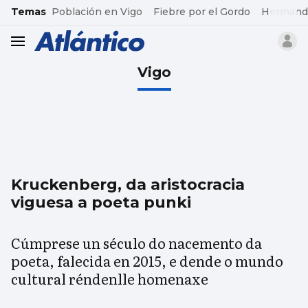
common.go-to-content
Temas
Población en Vigo
Fiebre por el Gordo
Hermand
header.menu.open
Vigo
Kruckenberg, da aristocracia
viguesa a poeta punki
Cúmprese un século do nacemento da
poeta, falecida en 2015, e dende o mundo
cultural réndenlle homenaxe