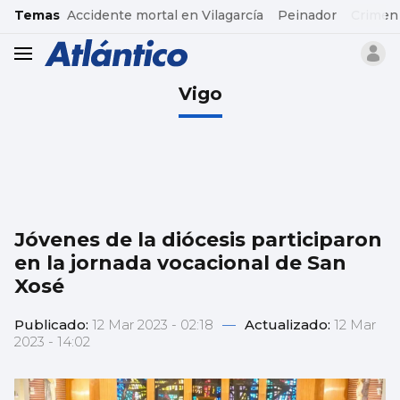
common.go-to-content
Temas
Accidente mortal en Vilagarcía
Peinador
Crimen
header.menu.open
Vigo
Jóvenes de la diócesis participaron
en la jornada vocacional de San
Xosé
Publicado:
12 Mar 2023 - 02:18
—
Actualizado:
12 Mar
2023 - 14:02