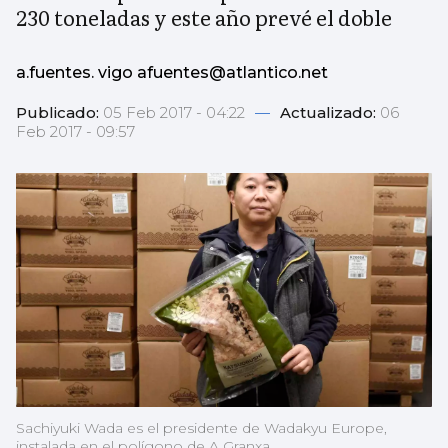
230 toneladas y este año prevé el doble
a.fuentes. vigo afuentes@atlantico.net
Publicado:
05 Feb 2017 - 04:22
—
Actualizado:
06
Feb 2017 - 09:57
Sachiyuki Wada es el presidente de Wadakyu Europe,
instalada en el polígono de A Granxa.