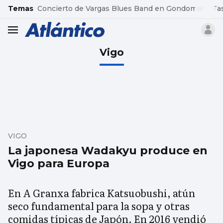
common.go-to-content
Temas
Concierto de Vargas Blues Band en Gondomar
Ta
header.menu.open
Vigo
VIGO
La japonesa Wadakyu produce en
Vigo para Europa
En A Granxa fabrica Katsuobushi, atún
seco fundamental para la sopa y otras
comidas típicas de Japón. En 2016 vendió