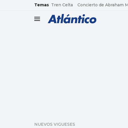
common.go-to-content
Temas
Tren Celta
Concierto de Abraham 
header.menu.open
NUEVOS VIGUESES