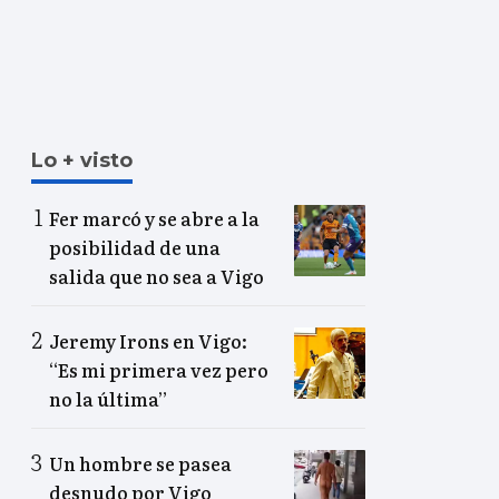
Lo + visto
Fer marcó y se abre a la
posibilidad de una
salida que no sea a Vigo
Jeremy Irons en Vigo:
“Es mi primera vez pero
no la última”
Un hombre se pasea
desnudo por Vigo