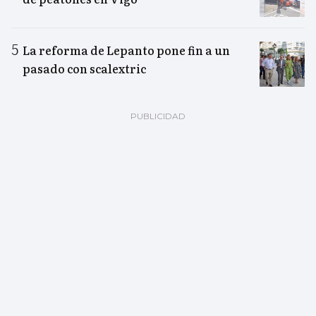
La reforma de Lepanto pone fin a un
pasado con scalextric