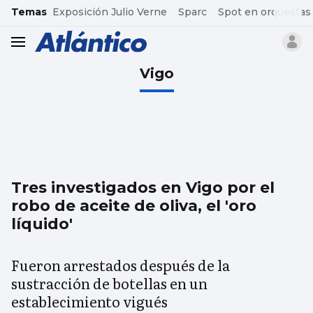
common.go-to-content
Temas
Exposición Julio Verne
Sparc
Spot en orquestas
header.menu.open
Vigo
Tres investigados en Vigo por el
robo de aceite de oliva, el 'oro
líquido'
Fueron arrestados después de la
sustracción de botellas en un
establecimiento vigués