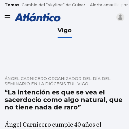
common.go-to-content
Temas
Cambio del “skyline” de Guixar
Alerta amarilla por
header.menu.open
Vigo
ÁNGEL CARNICERO ORGANIZADOR DEL DÍA DEL
SEMINARIO EN LA DIÓCESIS TUI- VIGO
“La intención es que se vea el
sacerdocio como algo natural, que
no tiene nada de raro”
Ángel Carnicero cumple 40 años el