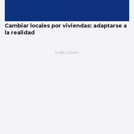
Cambiar locales por viviendas: adaptarse a
la realidad
Fernando Jáuregui
El eclipse (total) del sentido común