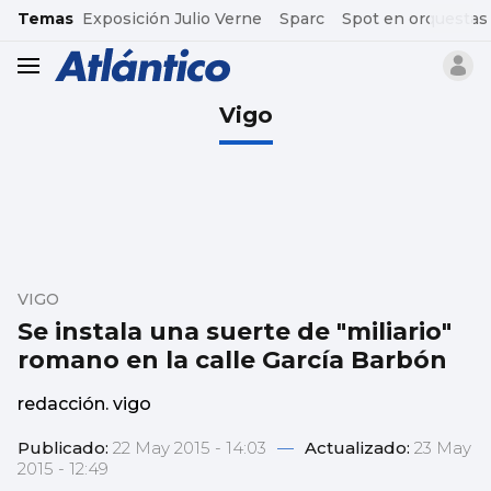
common.go-to-content
Temas
Exposición Julio Verne
Sparc
Spot en orquestas
header.menu.open
Vigo
VIGO
Se instala una suerte de "miliario"
romano en la calle García Barbón
redacción. vigo
Publicado:
22 May 2015 - 14:03
—
Actualizado:
23 May
2015 - 12:49