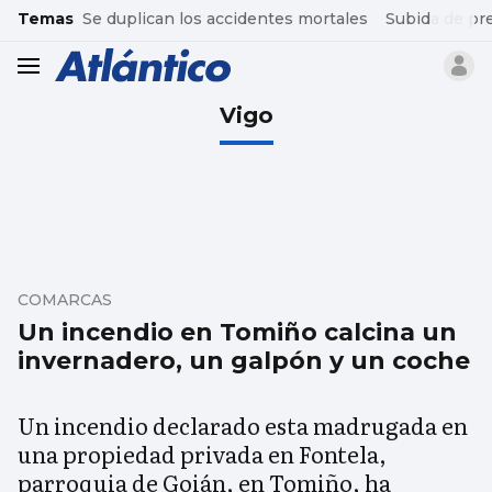
common.go-to-content
Temas
Se duplican los accidentes mortales
Subida de pr
header.menu.open
Vigo
COMARCAS
Un incendio en Tomiño calcina un
invernadero, un galpón y un coche
Un incendio declarado esta madrugada en
una propiedad privada en Fontela,
parroquia de Goián, en Tomiño, ha