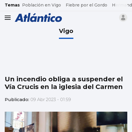
common.go-to-content
Temas
Población en Vigo
Fiebre por el Gordo
Hermand
header.menu.open
Vigo
Un incendio obliga a suspender el
Vía Crucis en la iglesia del Carmen
Publicado:
09 Abr 2023 - 01:59