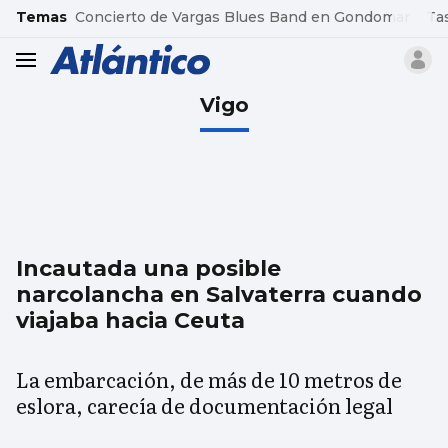
common.go-to-content
Temas
Concierto de Vargas Blues Band en Gondomar
Ta
header.menu.open
Vigo
Incautada una posible
narcolancha en Salvaterra cuando
viajaba hacia Ceuta
La embarcación, de más de 10 metros de
eslora, carecía de documentación legal