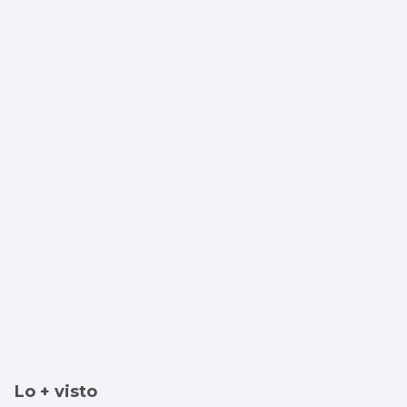
Fran Vieites tiene nuevo equipo, el
Marítimo portugués
Lo + visto