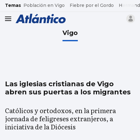
common.go-to-content
Temas
Población en Vigo
Fiebre por el Gordo
Hermand
header.menu.open
Vigo
Las iglesias cristianas de Vigo
abren sus puertas a los migrantes
Católicos y ortodoxos, en la primera
jornada de feligreses extranjeros, a
iniciativa de la Diócesis