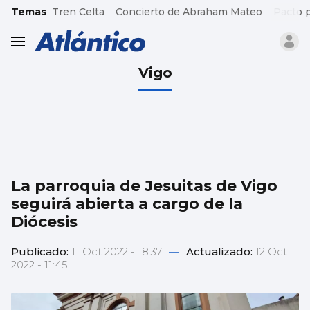
common.go-to-content
Temas
Tren Celta
Concierto de Abraham Mateo
Pacto 
header.menu.open
Vigo
La parroquia de Jesuitas de Vigo
seguirá abierta a cargo de la
Diócesis
Publicado:
11 Oct 2022 - 18:37
—
Actualizado:
12 Oct
2022 - 11:45