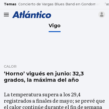
common.go-to-content
Temas
Concierto de Vargas Blues Band en Gondomar
Ta
header.menu.open
Vigo
CALOR
‘Horno’ vigués en junio: 32,3
grados, la máxima del año
La temperatura supera a los 29,4
registrados a finales de mayo; se prevé que
el calor continúe durante el fin de semana