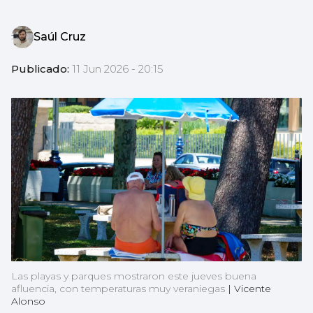
Saúl Cruz
Publicado:
11 Jun 2026 - 20:15
Las playas y parques mostraron este jueves buena
afluencia, con temperaturas muy veraniegas
|
Vicente
Alonso