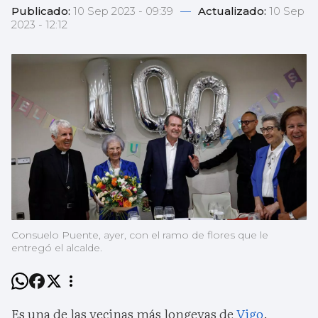
Publicado:
10 Sep 2023 - 09:39
—
Actualizado:
10 Sep
2023 - 12:12
Consuelo Puente, ayer, con el ramo de flores que le
entregó el alcalde.
Es una de las vecinas más longevas de
Vigo
.