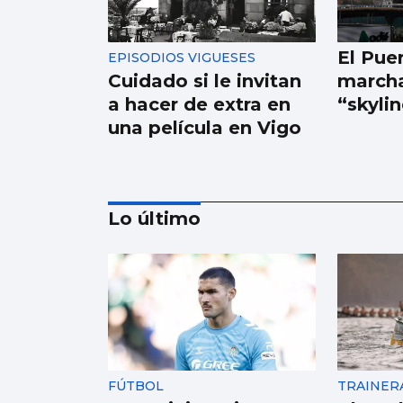
El Pue
EPISODIOS VIGUESES
Cuidado si le invitan
marcha
a hacer de extra en
“skyli
una película en Vigo
Lo último
ESCAPARATE
Famosos veraneando
en las Rías Baixas y
cantantes volcados
FÚTBOL
TRAINER
con sus fans en Vigo