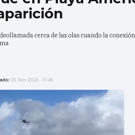
aparición
ideollamada cerca de las olas cuando la conexión 
arma
zado:
05 Nov 2023 - 11:46