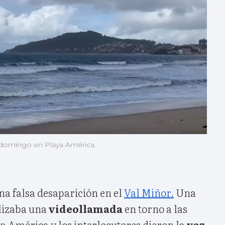
e domingo en Playa América.
na falsa desaparición en el
Val Miñor.
Una
lizaba una
videollamada
en torno a las
a América y los interlocutores dieron la
voz