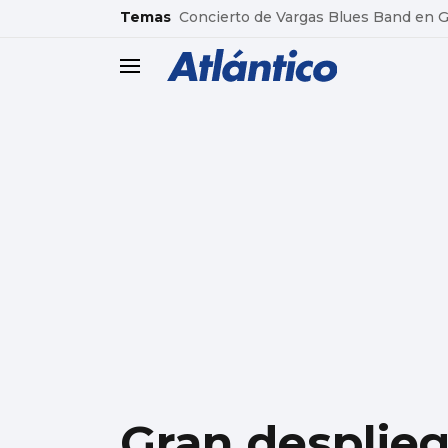
common.go-to-content
Temas
Concierto de Vargas Blues Band en
header.menu.open
Gran desplie