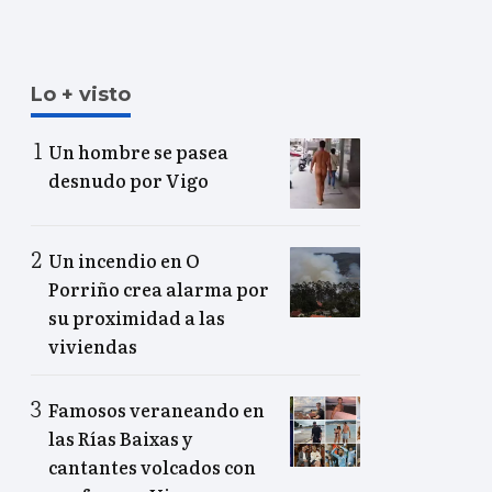
Lo + visto
Un hombre se pasea
desnudo por Vigo
Un incendio en O
Porriño crea alarma por
su proximidad a las
viviendas
Famosos veraneando en
las Rías Baixas y
cantantes volcados con