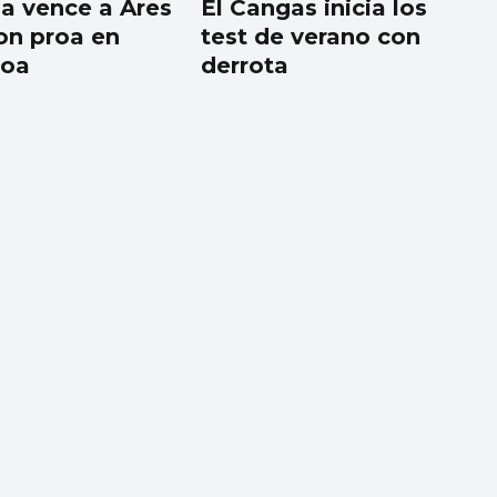
a vence a Ares
El Cangas inicia los
on proa en
test de verano con
roa
derrota