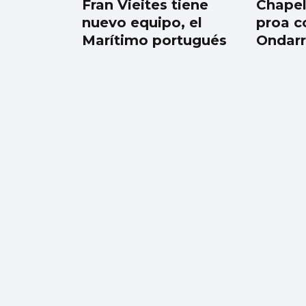
Fran Vieites tiene
Chapel
nuevo equipo, el
proa c
Marítimo portugués
Ondar
TENIS
Vigo, capital del
tenis