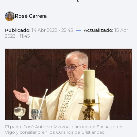
Rosé Carrera
Publicado:
14 Abr 2022 - 22:45
—
Actualizado:
15 Abr
2022 - 11:45
El padre José Antonio Marzoa, párroco de Santiago de
Vigo y consiliario en los Cursillos de Cristiandad.