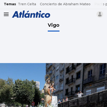
common.go-to-content
Temas
Tren Celta
Concierto de Abraham Mateo
Pacto 
header.menu.open
Vigo