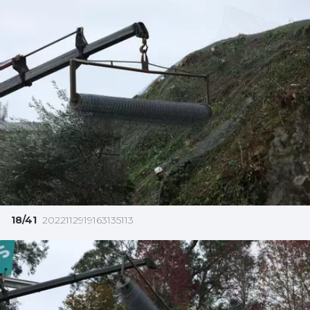
18/41
2022112919163135113