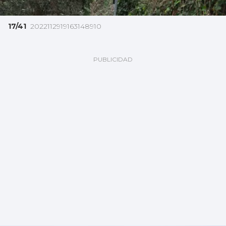
17/41
2022112919163148910