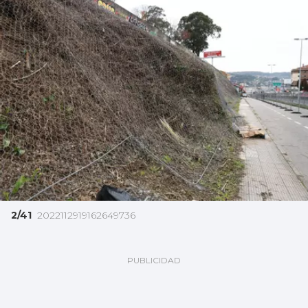
2/41
2022112919162649736