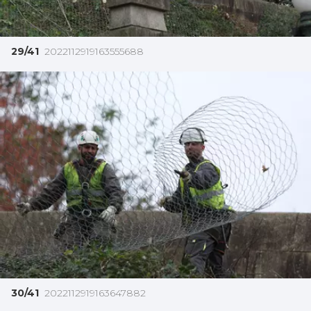
29/41
2022112919163555688
30/41
2022112919163647882