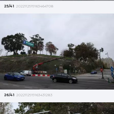
25/41
2022112919163464708
26/41
2022112919163431283