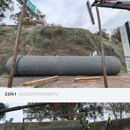
22/41
2022112919163356174