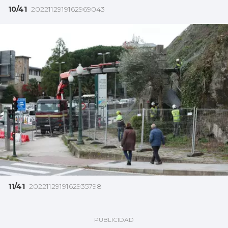
10/41
2022112919162969043
11/41
2022112919162935798