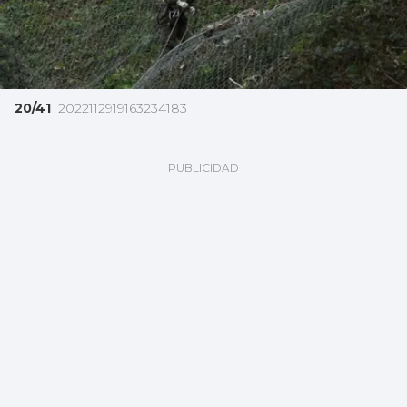
20/41
2022112919163234183