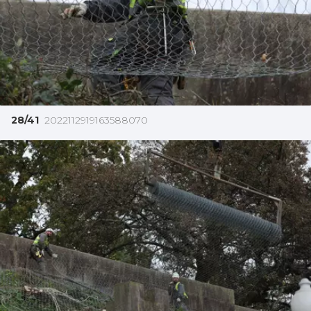
28/41
2022112919163588070