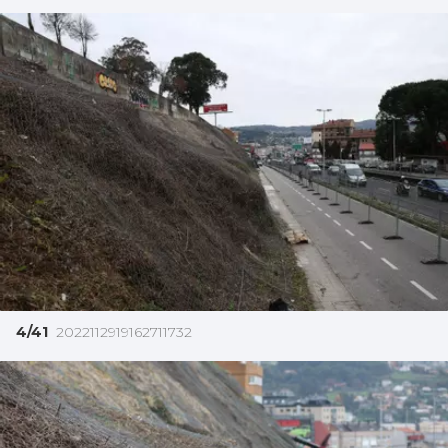
4/41
2022112919162711732