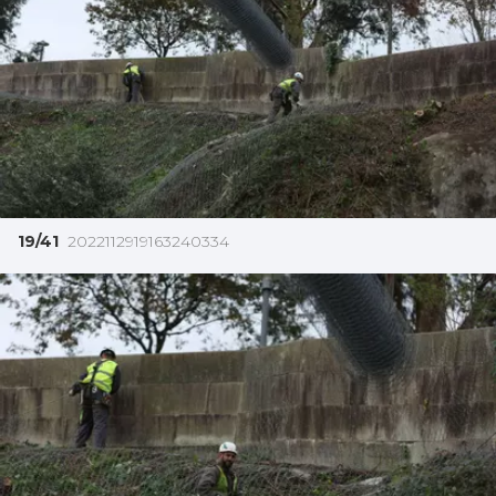
19/41
2022112919163240334