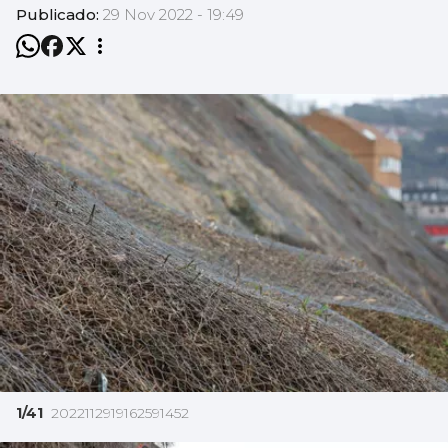
Publicado:
29 Nov 2022 - 19:49
1/41
2022112919162591452