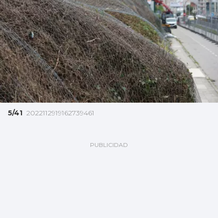
5/41
2022112919162739461