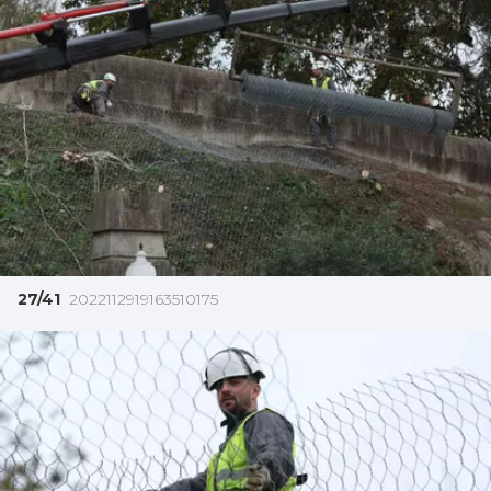
27/41
2022112919163510175