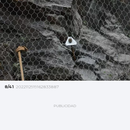
8/41
2022112919162833887