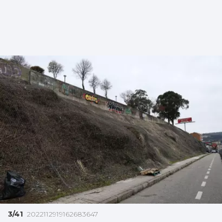
3/41
2022112919162683647