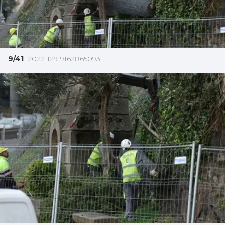
9/41
2022112919162865093