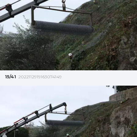
15/41
2022112919163074149