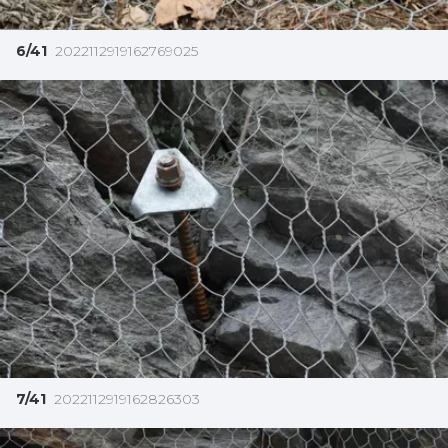
6/41
2022112919162769025
7/41
2022112919162826303