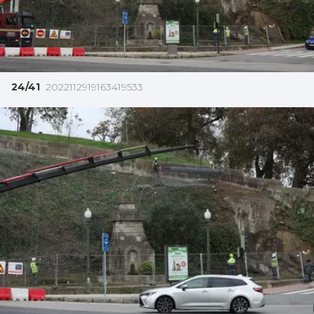
24/41
2022112919163419533