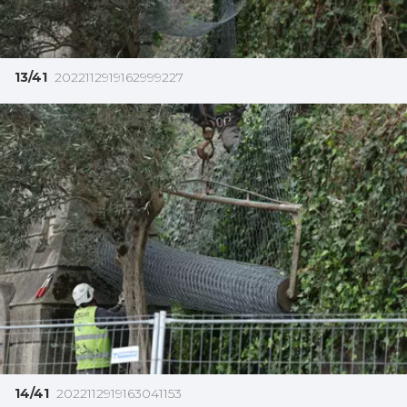
13/41
2022112919162999227
14/41
2022112919163041153