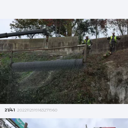
21/41
2022112919163271960