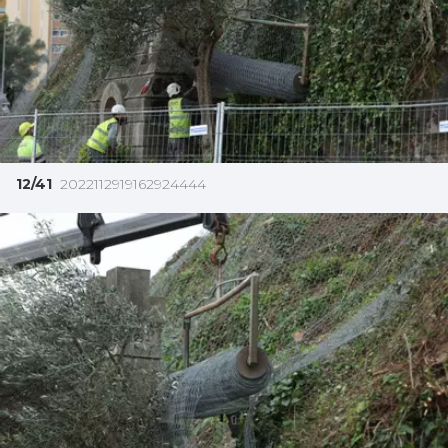
12/41
2022112919162924444