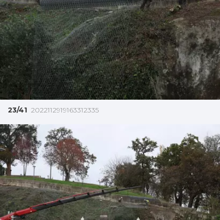
23/41
2022112919163312335