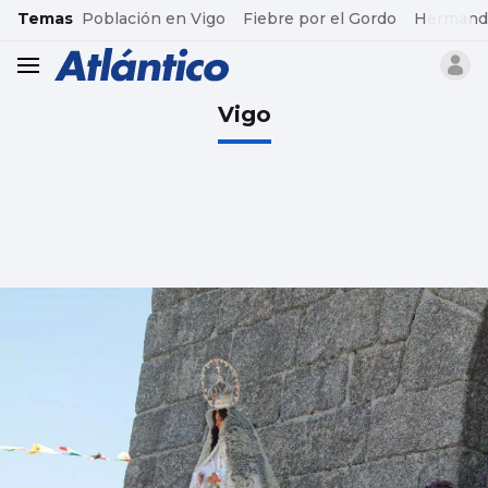
common.go-to-content
Temas
Población en Vigo
Fiebre por el Gordo
Hermand
header.menu.open
Vigo