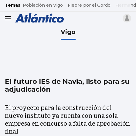
common.go-to-content
Temas
Población en Vigo
Fiebre por el Gordo
Hermand
header.menu.open
Vigo
El futuro IES de Navia, listo para su
adjudicación
El proyecto para la construcción del
nuevo instituto ya cuenta con una sola
empresa en concurso a falta de aprobación
final