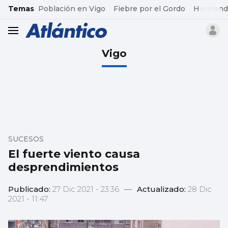
common.go-to-content
Temas
Población en Vigo
Fiebre por el Gordo
Hermand
header.menu.open
Vigo
SUCESOS
El fuerte viento causa
desprendimientos
Publicado:
27 Dic 2021 - 23:36
—
Actualizado:
28 Dic
2021 - 11:47