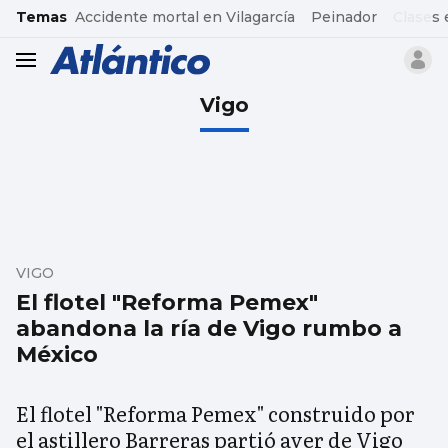
common.go-to-content
Temas
Accidente mortal en Vilagarcía
Peinador
Clases 
header.menu.open
Vigo
VIGO
El flotel "Reforma Pemex"
abandona la ría de Vigo rumbo a
México
El flotel "Reforma Pemex" construido por
el astillero Barreras partió ayer de Vigo