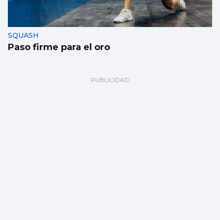
SQUASH
Paso firme para el oro
BALONMANO
Kimberley Rutil: “Los clubes aquí logran
que las jugadoras estén a gusto”