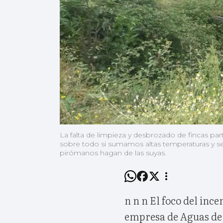
La falta de limpieza y desbrozado de fincas pa
sobre todo si sumamos altas temperaturas y seq
pirómanos hagan de las suyas.
n n n El foco del inc
empresa de Aguas de 