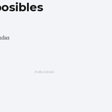
posibles
endas