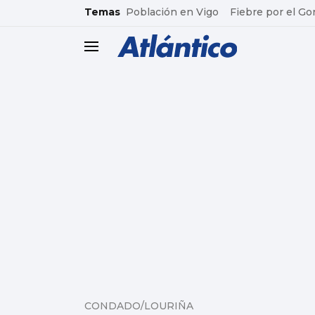
common.go-to-content
Temas
Población en Vigo
Fiebre por el Go
header.menu.open
CONDADO/LOURIÑA