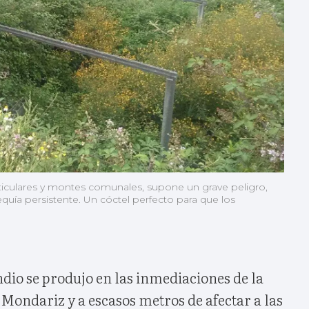
rticulares y montes comunales, supone un grave peligro,
uía persistente. Un cóctel perfecto para que los
endio se produjo en las inmediaciones de la
Mondariz y a escasos metros de afectar a las