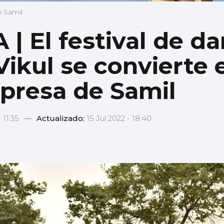
n Samil
| El festival de d
ikul se convierte 
rpresa de Samil
- 11:35
—
Actualizado:
15 Jul 2022 - 18:40