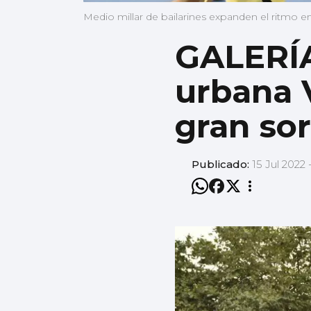
Medio millar de bailarines expanden el ritmo e
GALERÍA 
urbana V
gran so
Publicado:
15 Jul 2022 