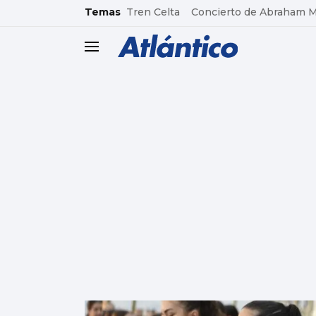
common.go-to-content
Temas
Tren Celta
Concierto de Abraham 
header.menu.open