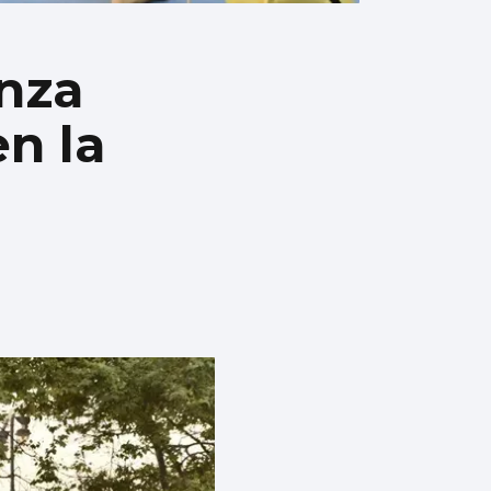
anza
en la