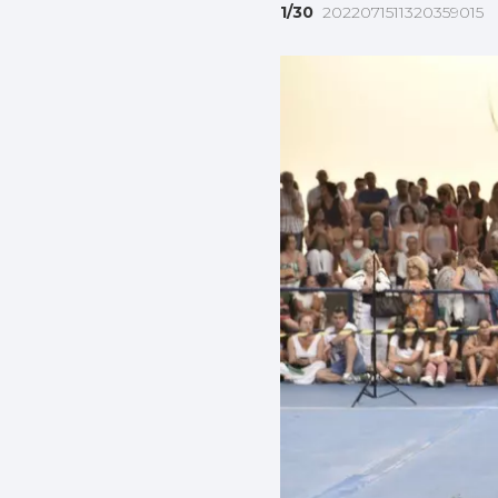
1/30
2022071511320359015