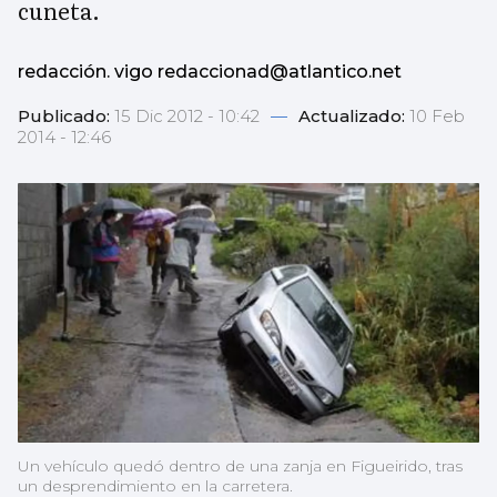
cuneta.
redacción. vigo redaccionad@atlantico.net
Publicado:
15 Dic 2012 - 10:42
—
Actualizado:
10 Feb
2014 - 12:46
Un vehículo quedó dentro de una zanja en Figueirido, tras
un desprendimiento en la carretera.