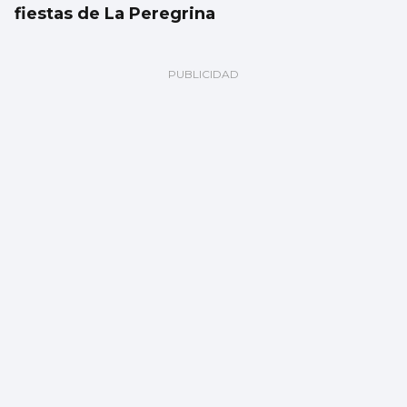
fiestas de La Peregrina
CANTEIRA CELESTE
El Celta blinda a David Sueiro hasta 2029
ante los cantos de sirena