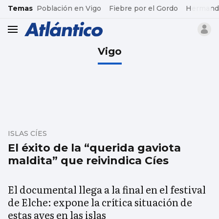
common.go-to-content
Temas
Población en Vigo
Fiebre por el Gordo
Hermand
header.menu.open
Vigo
ISLAS CÍES
El éxito de la “querida gaviota
maldita” que reivindica Cíes
El documental llega a la final en el festival
de Elche: expone la crítica situación de
estas aves en las islas